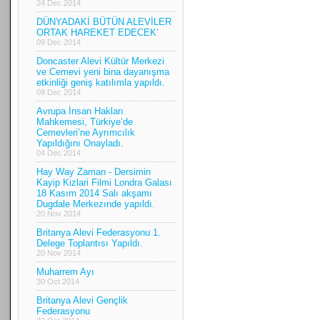
24 Dec 2014
DÜNYADAKİ BÜTÜN ALEVİLER
ORTAK HAREKET EDECEK’
09 Dec 2014
Doncaster Alevi Kültür Merkezi
ve Cemevi yeni bina dayanışma
etkinliği geniş katılımla yapıldı.
09 Dec 2014
Avrupa İnsan Hakları
Mahkemesi, Türkiye’de
Cemevleri’ne Ayrımcılık
Yapıldığını Onayladı.
04 Dec 2014
Hay Way Zaman - Dersimin
Kayip Kizlari Filmi Londra Galası
18 Kasım 2014 Salı akşamı
Dugdale Merkezınde yapıldı.
20 Nov 2014
Britanya Alevi Federasyonu 1.
Delege Toplantısı Yapıldı.
20 Nov 2014
Muharrem Ayı
30 Oct 2014
Britanya Alevi Gençlik
Federasyonu