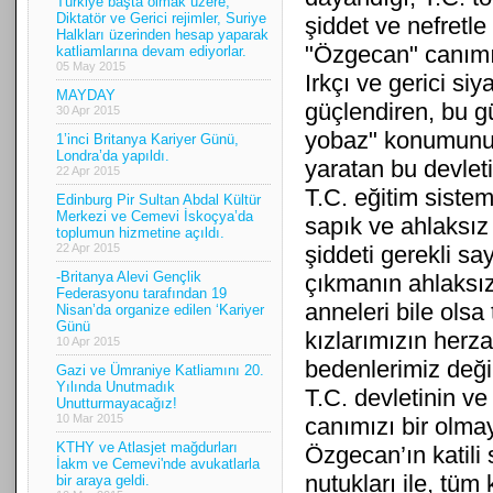
Türkiye başta olmak üzere;
Diktatör ve Gerici rejimler, Suriye
şiddet ve nefretle
Halkları üzerinden hesap yaparak
"Özgecan" canımız
katliamlarına devam ediyorlar.
05 May 2015
Irkçı ve gerici siy
MAYDAY
güçlendiren, bu gü
30 Apr 2015
yobaz" konumunu h
1’inci Britanya Kariyer Günü,
Londra’da yapıldı.
yaratan bu devleti
22 Apr 2015
T.C. eğitim siste
Edinburg Pir Sultan Abdal Kültür
Merkezi ve Cemevi İskoçya’da
sapık ve ahlaksız
toplumun hizmetine açıldı.
22 Apr 2015
şiddeti gerekli s
-Britanya Alevi Gençlik
çıkmanın ahlaksız
Federasyonu tarafından 19
anneleri bile olsa 
Nisan’da organize edilen ‘Kariyer
Günü
kızlarımızın herz
10 Apr 2015
bedenlerimiz deği
Gazi ve Ümraniye Katliamını 20.
Yılında Unutmadık
T.C. devletinin ve
Unutturmayacağız!
10 Mar 2015
canımızı bir olma
KTHY ve Atlasjet mağdurları
Özgecan’ın katili 
İakm ve Cemevi'nde avukatlarla
nutukları ile, tüm
bir araya geldi.