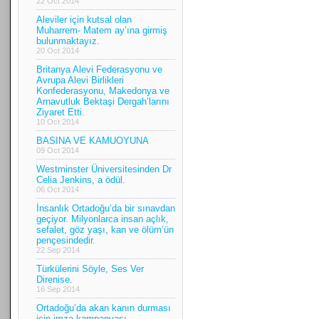
22 Oct 2014
Aleviler için kutsal olan
Muharrem- Matem ay’ına girmiş
bulunmaktayız.
20 Oct 2014
Britanya Alevi Federasyonu ve
Avrupa Alevi Birlikleri
Konfederasyonu, Makedonya ve
Arnavutluk Bektaşi Dergah’larını
Ziyaret Etti.
10 Oct 2014
BASINA VE KAMUOYUNA
09 Oct 2014
Westminster Üniversitesinden Dr
Celia Jenkins, a ödül.
06 Oct 2014
İnsanlık Ortadoğu’da bir sınavdan
geçiyor. Milyonlarca insan açlık,
sefalet, göz yaşı, kan ve ölüm’ün
pençesindedir.
22 Sep 2014
Türkülerini Söyle, Ses Ver
Direnise.
16 Sep 2014
Ortadoğu’da akan kanın durması
için imza kampanyası