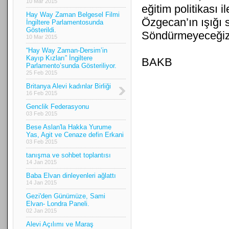
10 Mar 2015
eğitim politikası i
Hay Way Zaman Belgesel Filmi
Özgecan’ın ışığı
İngiltere Parlamentosunda
Gösterildi.
Söndürmeyeceğiz.
10 Mar 2015
“Hay Way Zaman-Dersim’in
Kayıp Kızları” İngiltere
BAKB
Parlamento’sunda Gösteriliyor.
25 Feb 2015
Britanya Alevi kadınlar Birliği
16 Feb 2015
Genclik Federasyonu
03 Feb 2015
Bese Aslan'la Hakka Yurume
Yas, Agit ve Cenaze defin Erkani
03 Feb 2015
tanışma ve sohbet toplantısı
14 Jan 2015
Baba Elvan dinleyenleri ağlattı
14 Jan 2015
Gezi'den Günümüze, Sami
Elvan- Londra Paneli.
02 Jan 2015
Alevi Açılımı ve Maraş