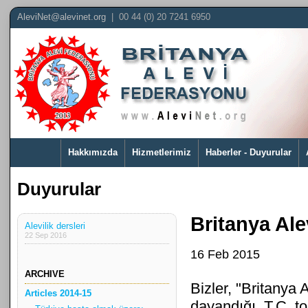
AleviNet@alevinet.org
| 00 44 (0) 20 7241 6950
Hakkımızda
Hizmetlerimiz
Haberler - Duyurular
Duyurular
Britanya Alev
Alevilik dersleri
22 Sep 2016
16 Feb 2015
ARCHIVE
Bizler, "Britanya A
Articles 2014-15
dayandığı, T.C. t