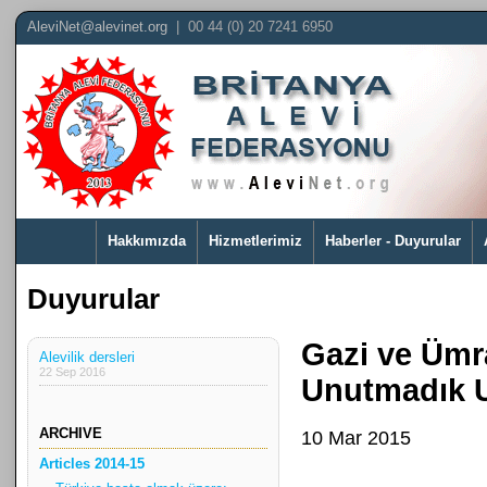
AleviNet@alevinet.org
| 00 44 (0) 20 7241 6950
Hakkımızda
Hizmetlerimiz
Haberler - Duyurular
Duyurular
Gazi ve Ümra
Alevilik dersleri
22 Sep 2016
Unutmadık 
ARCHIVE
10 Mar 2015
Articles 2014-15