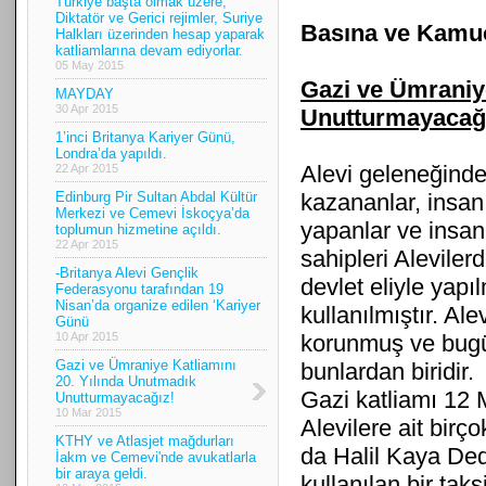
Türkiye başta olmak üzere;
Diktatör ve Gerici rejimler, Suriye
Basına ve Kamu
Halkları üzerinden hesap yaparak
katliamlarına devam ediyorlar.
05 May 2015
Gazi ve Ümraniye
MAYDAY
30 Apr 2015
Unutturmayacağ
1’inci Britanya Kariyer Günü,
Londra’da yapıldı.
Alevi geleneğinde
22 Apr 2015
Edinburg Pir Sultan Abdal Kültür
kazananlar, insan
Merkezi ve Cemevi İskoçya’da
yapanlar ve insanl
toplumun hizmetine açıldı.
22 Apr 2015
sahipleri Aleviler
-Britanya Alevi Gençlik
devlet eliyle yapı
Federasyonu tarafından 19
Nisan’da organize edilen ‘Kariyer
kullanılmıştır. Ale
Günü
10 Apr 2015
korunmuş ve bugün
Gazi ve Ümraniye Katliamını
bunlardan biridir.
20. Yılında Unutmadık
Gazi katliamı 12 
Unutturmayacağız!
10 Mar 2015
Alevilere ait birço
KTHY ve Atlasjet mağdurları
da Halil Kaya Dede
İakm ve Cemevi'nde avukatlarla
bir araya geldi.
kullanılan bir tak