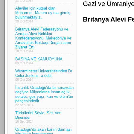
22 Oct 2014
Gazi ve Ümraniye
Aleviler için kutsal olan
Muharrem- Matem ay’ına girmiş
bulunmaktayız.
Britanya Alevi 
20 Oct 2014
Britanya Alevi Federasyonu ve
Avrupa Alevi Birlikleri
Konfederasyonu, Makedonya ve
Arnavutluk Bektaşi Dergah’larını
Ziyaret Etti.
10 Oct 2014
BASINA VE KAMUOYUNA
09 Oct 2014
Westminster Üniversitesinden Dr
Celia Jenkins, a ödül.
06 Oct 2014
İnsanlık Ortadoğu’da bir sınavdan
geçiyor. Milyonlarca insan açlık,
sefalet, göz yaşı, kan ve ölüm’ün
pençesindedir.
22 Sep 2014
Türkülerini Söyle, Ses Ver
Direnise.
16 Sep 2014
Ortadoğu’da akan kanın durması
için imza kampanyası