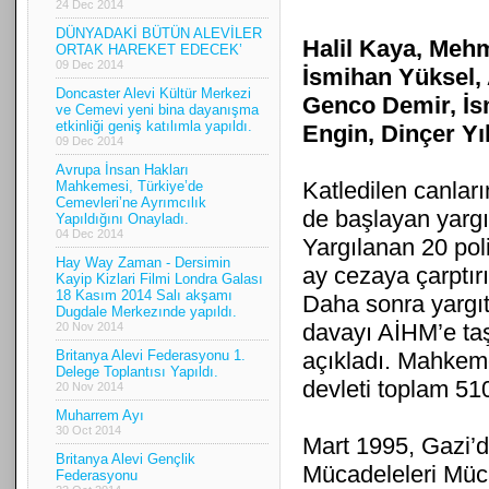
24 Dec 2014
DÜNYADAKİ BÜTÜN ALEVİLER
Halil Kaya, Meh
ORTAK HAREKET EDECEK’
09 Dec 2014
İsmihan Yüksel, 
Doncaster Alevi Kültür Merkezi
Genco Demir, İs
ve Cemevi yeni bina dayanışma
etkinliği geniş katılımla yapıldı.
Engin, Dinçer Y
09 Dec 2014
Avrupa İnsan Hakları
Katledilen canlar
Mahkemesi, Türkiye’de
Cemevleri’ne Ayrımcılık
de başlayan yargı
Yapıldığını Onayladı.
04 Dec 2014
Yargılanan 20 pol
Hay Way Zaman - Dersimin
ay cezaya çarptırı
Kayip Kizlari Filmi Londra Galası
18 Kasım 2014 Salı akşamı
Daha sonra yargıta
Dugdale Merkezınde yapıldı.
davayı AİHM’e ta
20 Nov 2014
Britanya Alevi Federasyonu 1.
açıkladı. Mahkeme
Delege Toplantısı Yapıldı.
devleti toplam 51
20 Nov 2014
Muharrem Ayı
30 Oct 2014
Mart 1995, Gazi’d
Britanya Alevi Gençlik
Mücadeleleri Müc
Federasyonu