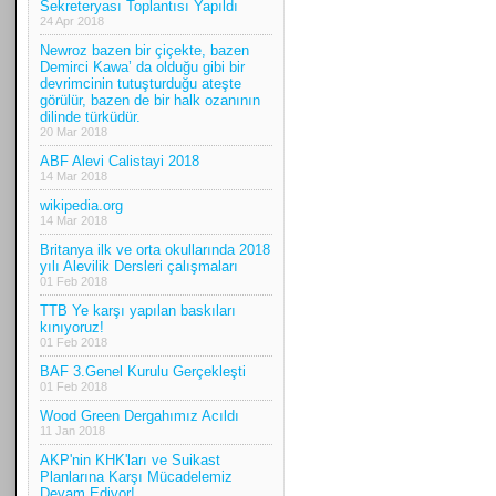
Sekreteryası Toplantısı Yapıldı
24 Apr 2018
Newroz bazen bir çiçekte, bazen
Demirci Kawa’ da olduğu gibi bir
devrimcinin tutuşturduğu ateşte
görülür, bazen de bir halk ozanının
dilinde türküdür.
20 Mar 2018
ABF Alevi Calistayi 2018
14 Mar 2018
wikipedia.org
14 Mar 2018
Britanya ilk ve orta okullarında 2018
yılı Alevilik Dersleri çalışmaları
01 Feb 2018
TTB Ye karşı yapılan baskıları
kınıyoruz!
01 Feb 2018
BAF 3.Genel Kurulu Gerçekleşti
01 Feb 2018
Wood Green Dergahımız Acıldı
11 Jan 2018
AKP'nin KHK'ları ve Suikast
Planlarına Karşı Mücadelemiz
Devam Ediyor!