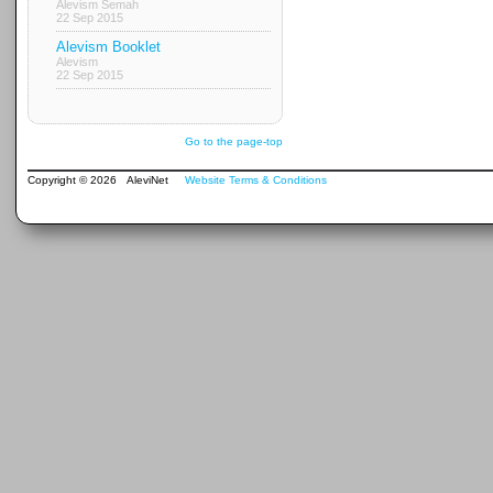
Alevism Semah
22 Sep 2015
Alevism Booklet
Alevism
22 Sep 2015
Go to the page-top
Copyright © 2026 AleviNet
Website Terms & Conditions