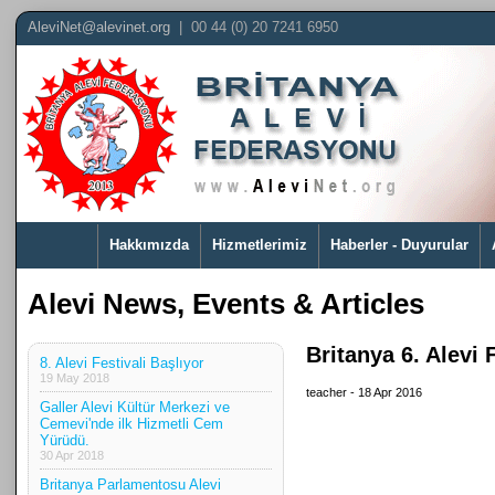
AleviNet@alevinet.org
| 00 44 (0) 20 7241 6950
Hakkımızda
Hizmetlerimiz
Haberler - Duyurular
Alevi News, Events & Articles
Britanya 6. Alevi F
8. Alevi Festivali Başlıyor
19 May 2018
teacher - 18 Apr 2016
Galler Alevi Kültür Merkezi ve
Cemevi'nde ilk Hizmetli Cem
Yürüdü.
30 Apr 2018
Britanya Parlamentosu Alevi