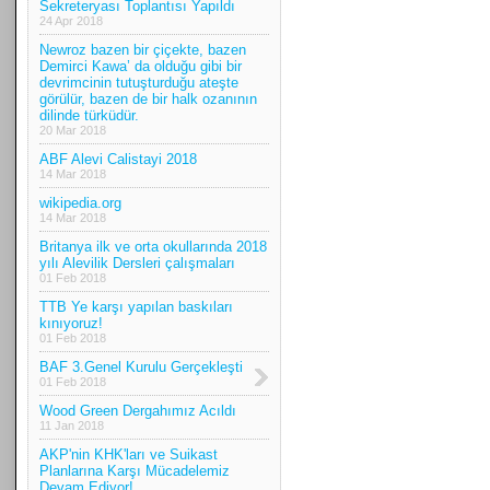
Sekreteryası Toplantısı Yapıldı
24 Apr 2018
Newroz bazen bir çiçekte, bazen
Demirci Kawa’ da olduğu gibi bir
devrimcinin tutuşturduğu ateşte
görülür, bazen de bir halk ozanının
dilinde türküdür.
20 Mar 2018
ABF Alevi Calistayi 2018
14 Mar 2018
wikipedia.org
14 Mar 2018
Britanya ilk ve orta okullarında 2018
yılı Alevilik Dersleri çalışmaları
01 Feb 2018
TTB Ye karşı yapılan baskıları
kınıyoruz!
01 Feb 2018
BAF 3.Genel Kurulu Gerçekleşti
01 Feb 2018
Wood Green Dergahımız Acıldı
11 Jan 2018
AKP'nin KHK'ları ve Suikast
Planlarına Karşı Mücadelemiz
Devam Ediyor!