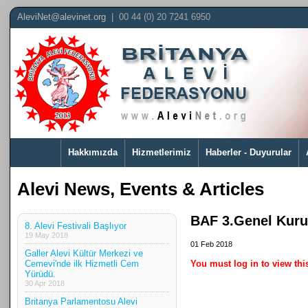
AleviNet@alevinet.org
| 00 44 (0) 20 7241 6950
Hakkımızda
Hizmetlerimiz
Haberler - Duyurular
Alevi News, Events & Articles
BAF 3.Genel Kuru
8. Alevi Festivali Başlıyor
19 May 2018
01 Feb 2018
Galler Alevi Kültür Merkezi ve
Cemevi'nde ilk Hizmetli Cem
You must log in to view thi
Yürüdü.
30 Apr 2018
Britanya Parlamentosu Alevi