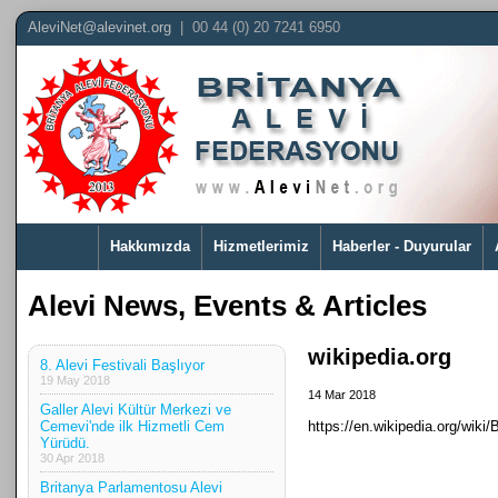
AleviNet@alevinet.org
| 00 44 (0) 20 7241 6950
Hakkımızda
Hizmetlerimiz
Haberler - Duyurular
Alevi News, Events & Articles
wikipedia.org
8. Alevi Festivali Başlıyor
19 May 2018
14 Mar 2018
Galler Alevi Kültür Merkezi ve
Cemevi'nde ilk Hizmetli Cem
https://en.wikipedia.org/wiki/
Yürüdü.
30 Apr 2018
Britanya Parlamentosu Alevi