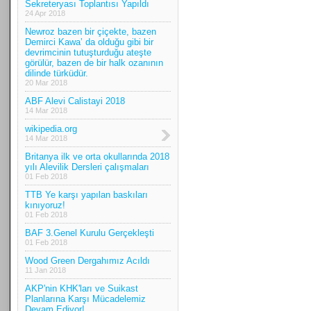
Sekreteryası Toplantısı Yapıldı
24 Apr 2018
Newroz bazen bir çiçekte, bazen
Demirci Kawa’ da olduğu gibi bir
devrimcinin tutuşturduğu ateşte
görülür, bazen de bir halk ozanının
dilinde türküdür.
20 Mar 2018
ABF Alevi Calistayi 2018
14 Mar 2018
wikipedia.org
14 Mar 2018
Britanya ilk ve orta okullarında 2018
yılı Alevilik Dersleri çalışmaları
01 Feb 2018
TTB Ye karşı yapılan baskıları
kınıyoruz!
01 Feb 2018
BAF 3.Genel Kurulu Gerçekleşti
01 Feb 2018
Wood Green Dergahımız Acıldı
11 Jan 2018
AKP'nin KHK'ları ve Suikast
Planlarına Karşı Mücadelemiz
Devam Ediyor!