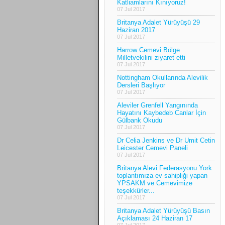
Katliamlarını Kınıyoruz!
07 Jul 2017
Britanya Adalet Yürüyüşü 29
Haziran 2017
07 Jul 2017
Harrow Cemevi Bölge
Milletvekilini ziyaret etti
07 Jul 2017
Nottingham Okullarında Alevilik
Dersleri Başlıyor
07 Jul 2017
Aleviler Grenfell Yangınında
Hayatını Kaybedeb Canlar İçin
Gülbank Okudu
07 Jul 2017
Dr Celia Jenkins ve Dr Umit Cetin
Leicester Cemevi Paneli
07 Jul 2017
Britanya Alevi Federasyonu York
toplantımıza ev sahipliği yapan
YPSAKM ve Cemevimize
teşekkürler...
07 Jul 2017
Britanya Adalet Yürüyüşü Basın
Açıklaması 24 Haziran 17
07 Jul 2017