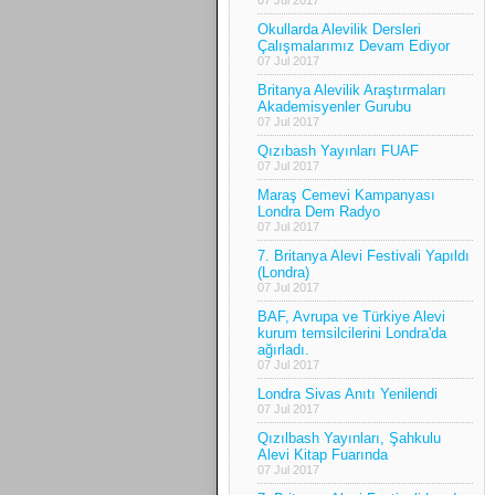
Okullarda Alevilik Dersleri
Çalışmalarımız Devam Ediyor
07 Jul 2017
Britanya Alevilik Araştırmaları
Akademisyenler Gurubu
07 Jul 2017
Qızıbash Yayınları FUAF
07 Jul 2017
Maraş Cemevi Kampanyası
Londra Dem Radyo
07 Jul 2017
7. Britanya Alevi Festivali Yapıldı
(Londra)
07 Jul 2017
BAF, Avrupa ve Türkiye Alevi
kurum temsilcilerini Londra'da
ağırladı.
07 Jul 2017
Londra Sivas Anıtı Yenilendi
07 Jul 2017
Qızılbash Yayınları, Şahkulu
Alevi Kitap Fuarında
07 Jul 2017