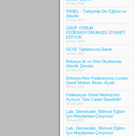
03 Jan 2018
PANEL - Türkiye'de Din Eğitimi ve
Alevilik
22 Dec 2017
GRUP YORUM
FEDERASYONUMUZU ZİYARET
EDİYOR.
15 Dec 2017
GCSE Toplantısına Davet
14 Dec 2017
Britanya ilk ve Orta Okullarında
Alevilik Dersleri
04 Dec 2017
Britanya Alevi Federasyonu Londra
Genel Merkez Binası Açıldı.
29 Oct 2017
Federasyon Genel Merkezimiz
Açılıyor. Tüm Canlar Davetlidir!
24 Oct 2017
Laik, Demokratik, Bilimsel Eğitim
İçin Meydanlara Çıkıyoruz!
30 Aug 2017
Laik, Demokratik, Bilimsel Eğitim
İçin Meydanlara Çıkıyoruz!