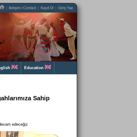
|
İletişim / Contact
|
Kayıt Ol
|
Giriş Yap
glish
Education
ahlarımıza Sahip
 devam edeceğiz