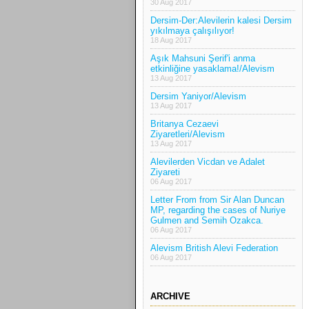
30 Aug 2017
Dersim-Der:Alevilerin kalesi Dersim
yıkılmaya çalışılıyor!
18 Aug 2017
Aşık Mahsuni Şerif'i anma
etkinliğine yasaklama!/Alevism
13 Aug 2017
Dersim Yaniyor/Alevism
13 Aug 2017
Britanya Cezaevi
Ziyaretleri/Alevism
13 Aug 2017
Alevilerden Vicdan ve Adalet
Ziyareti
06 Aug 2017
Letter From from Sir Alan Duncan
MP, regarding the cases of Nuriye
Gulmen and Semih Ozakca.
06 Aug 2017
Alevism British Alevi Federation
06 Aug 2017
ARCHIVE