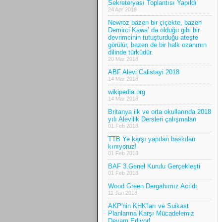
Sekreteryası Toplantısı Yapıldı
24 Apr 2018
Newroz bazen bir çiçekte, bazen
Demirci Kawa’ da olduğu gibi bir
devrimcinin tutuşturduğu ateşte
görülür, bazen de bir halk ozanının
dilinde türküdür.
20 Mar 2018
ABF Alevi Calistayi 2018
14 Mar 2018
wikipedia.org
14 Mar 2018
Britanya ilk ve orta okullarında 2018
yılı Alevilik Dersleri çalışmaları
01 Feb 2018
TTB Ye karşı yapılan baskıları
kınıyoruz!
01 Feb 2018
BAF 3.Genel Kurulu Gerçekleşti
01 Feb 2018
Wood Green Dergahımız Acıldı
11 Jan 2018
AKP'nin KHK'ları ve Suikast
Planlarına Karşı Mücadelemiz
Devam Ediyor!