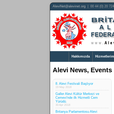
AleviNet@alevinet.org
| 00 44 (0) 20 72
Hakkımızda
Hizmetlerim
Alevi News, Events 
8. Alevi Festivali Başlıyor
19 May 2018
Galler Alevi Kültür Merkezi ve
Cemevi'nde ilk Hizmetli Cem
Yürüdü.
30 Apr 2018
Britanya Parlamentosu Alevi