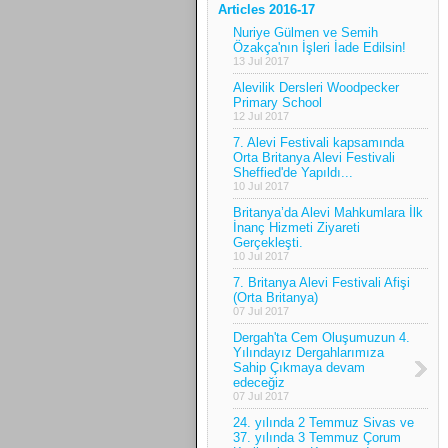
Articles 2016-17
Nuriye Gülmen ve Semih
Özakça'nın İşleri İade Edilsin!
13 Jul 2017
Alevilik Dersleri Woodpecker
Primary School
12 Jul 2017
7. Alevi Festivali kapsamında
Orta Britanya Alevi Festivali
Sheffied'de Yapıldı...
10 Jul 2017
Britanya’da Alevi Mahkumlara İlk
İnanç Hizmeti Ziyareti
Gerçekleşti.
10 Jul 2017
7. Britanya Alevi Festivali Afişi
(Orta Britanya)
07 Jul 2017
Dergah'ta Cem Oluşumuzun 4.
Yılındayız Dergahlarımıza
Sahip Çıkmaya devam
edeceğiz
07 Jul 2017
24. yılında 2 Temmuz Sivas ve
37. yılında 3 Temmuz Çorum