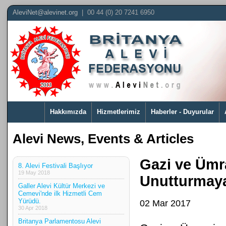
AleviNet@alevinet.org
| 00 44 (0) 20 7241 6950
Hakkımızda
Hizmetlerimiz
Haberler - Duyurular
Alevi News, Events & Articles
Gazi ve Ümr
8. Alevi Festivali Başlıyor
19 May 2018
Unutturmaya
Galler Alevi Kültür Merkezi ve
Cemevi'nde ilk Hizmetli Cem
Yürüdü.
02 Mar 2017
30 Apr 2018
Britanya Parlamentosu Alevi