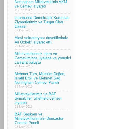
Nottingham Milletvekili'nin AKM
ve Cemevi ziyareti
11 Feb 2017
istanbul'da Demokratik Kurumları
Ziyaretlerimiz ve Turgut Öker
Davası
07 Dec 2016
Alevi sekreteryası davetlilerimiz
Ali Özbek'i ziyaret etti.
23 Nov 2016
Milletvekillerimiz İakm ve
Cemevimizde üyelerle ve yönetici
canlarla buluştu
23 Nov 2016
Mehmet Tüm, Müslüm Doğan,
İsrafil Erbil ve Mehmet Sağ
Nottingham Cemevi Paneli
23 Nov 2016
Milletvekillerimiz ve BAF
temsilcileri Sheffield cemevi
ziyareti
23 Nov 2016
BAF Başkanı ve
Milletvekillerimizin Doncaster
Cemevi Paneli
23 Nov 2016