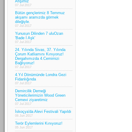
Afişimiz
07 Jul 2017
Bütün gençlerimiz 8 Temmuz
akşamı aramızda görmek
dileğiyle.
07 Jul 2017
Yunusun Dilinden 7 uluOzan
'Bade İ Aşk'
07 Jul 2017
24. Yılında Sivas, 37. Yılında
Çorum Katliamını Kınıyoruz!
Dergahımızda 4.Cemimizi
Bağlıyoruz!
07 Jul 2017
4.Yıl Dönümünde Londra Gezi
Fidanlığında
07 Jul 2017
Demircilik Derneği
Yöneticilerimizin Wood Green
Cemevi ziyaretimiz
07 Jul 2017
İskoçya'da Alevi Festivali Yapıldı
06 Jun 2017
Terör Eylemlerini Kınıyoruz!
05 Jun 2017