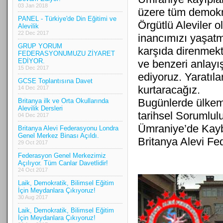
03 Jan 2018
üzere tüm demokra
PANEL - Türkiye'de Din Eğitimi ve
Örgütlü Aleviler 
Alevilik
22 Dec 2017
inancımızı yaşatm
GRUP YORUM
karşıda direnmekti
FEDERASYONUMUZU ZİYARET
EDİYOR.
ve benzeri anlayış
15 Dec 2017
ediyoruz. Yaratıl
GCSE Toplantısına Davet
kurtaracağız.
14 Dec 2017
Bugünlerde ülkemi
Britanya ilk ve Orta Okullarında
Alevilik Dersleri
tarihsel Sorumlul
04 Dec 2017
Ümraniye’de Kayb
Britanya Alevi Federasyonu Londra
Genel Merkez Binası Açıldı.
Britanya Alevi F
29 Oct 2017
Federasyon Genel Merkezimiz
Açılıyor. Tüm Canlar Davetlidir!
24 Oct 2017
Laik, Demokratik, Bilimsel Eğitim
İçin Meydanlara Çıkıyoruz!
30 Aug 2017
Laik, Demokratik, Bilimsel Eğitim
İçin Meydanlara Çıkıyoruz!