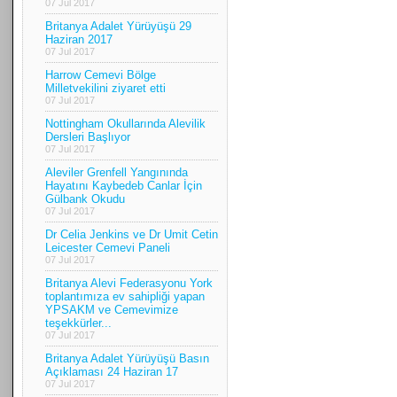
07 Jul 2017
Britanya Adalet Yürüyüşü 29
Haziran 2017
07 Jul 2017
Harrow Cemevi Bölge
Milletvekilini ziyaret etti
07 Jul 2017
Nottingham Okullarında Alevilik
Dersleri Başlıyor
07 Jul 2017
Aleviler Grenfell Yangınında
Hayatını Kaybedeb Canlar İçin
Gülbank Okudu
07 Jul 2017
Dr Celia Jenkins ve Dr Umit Cetin
Leicester Cemevi Paneli
07 Jul 2017
Britanya Alevi Federasyonu York
toplantımıza ev sahipliği yapan
YPSAKM ve Cemevimize
teşekkürler...
07 Jul 2017
Britanya Adalet Yürüyüşü Basın
Açıklaması 24 Haziran 17
07 Jul 2017