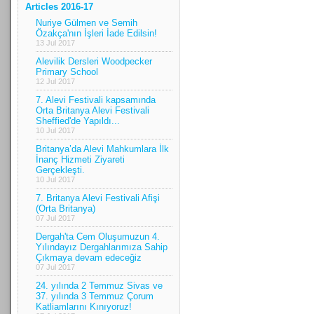
Articles 2016-17
Nuriye Gülmen ve Semih
Özakça'nın İşleri İade Edilsin!
13 Jul 2017
Alevilik Dersleri Woodpecker
Primary School
12 Jul 2017
7. Alevi Festivali kapsamında
Orta Britanya Alevi Festivali
Sheffied'de Yapıldı...
10 Jul 2017
Britanya’da Alevi Mahkumlara İlk
İnanç Hizmeti Ziyareti
Gerçekleşti.
10 Jul 2017
7. Britanya Alevi Festivali Afişi
(Orta Britanya)
07 Jul 2017
Dergah'ta Cem Oluşumuzun 4.
Yılındayız Dergahlarımıza Sahip
Çıkmaya devam edeceğiz
07 Jul 2017
24. yılında 2 Temmuz Sivas ve
37. yılında 3 Temmuz Çorum
Katliamlarını Kınıyoruz!