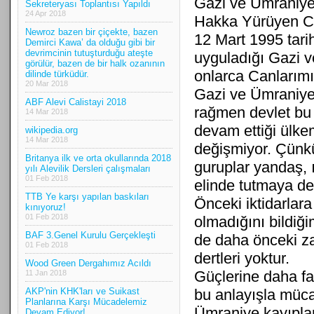
Gazi ve Ümraniye
Sekreteryası Toplantısı Yapıldı
24 Apr 2018
Hakka Yürüyen Ca
Newroz bazen bir çiçekte, bazen
12 Mart 1995 tarih
Demirci Kawa’ da olduğu gibi bir
devrimcinin tutuşturduğu ateşte
uyguladığı Gazi v
görülür, bazen de bir halk ozanının
onlarca Canlarımız
dilinde türküdür.
20 Mar 2018
Gazi ve Ümraniye 
ABF Alevi Calistayi 2018
rağmen devlet bu k
14 Mar 2018
devam ettiği ülkemi
wikipedia.org
14 Mar 2018
değişmiyor. Çünk
Britanya ilk ve orta okullarında 2018
guruplar yandaş, ı
yılı Alevilik Dersleri çalışmaları
01 Feb 2018
elinde tutmaya de
TTB Ye karşı yapılan baskıları
Önceki iktidarlara
kınıyoruz!
01 Feb 2018
olmadığını bildiğ
BAF 3.Genel Kurulu Gerçekleşti
de daha önceki za
01 Feb 2018
dertleri yoktur.
Wood Green Dergahımız Acıldı
Güçlerine daha faz
11 Jan 2018
AKP'nin KHK'ları ve Suikast
bu anlayışla müc
Planlarına Karşı Mücadelemiz
Ümraniye kayıplar
Devam Ediyor!