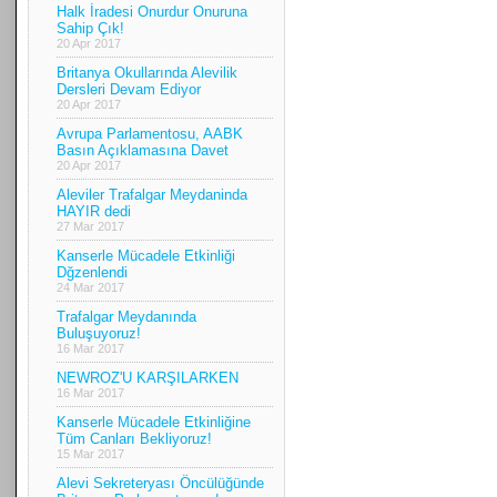
Halk İradesi Onurdur Onuruna
Sahip Çık!
20 Apr 2017
Britanya Okullarında Alevilik
Dersleri Devam Ediyor
20 Apr 2017
Avrupa Parlamentosu, AABK
Basın Açıklamasına Davet
20 Apr 2017
Aleviler Trafalgar Meydaninda
HAYIR dedi
27 Mar 2017
Kanserle Mücadele Etkinliği
Dğzenlendi
24 Mar 2017
Trafalgar Meydanında
Buluşuyoruz!
16 Mar 2017
NEWROZ'U KARŞILARKEN
16 Mar 2017
Kanserle Mücadele Etkinliğine
Tüm Canları Bekliyoruz!
15 Mar 2017
Alevi Sekreteryası Öncülüğünde