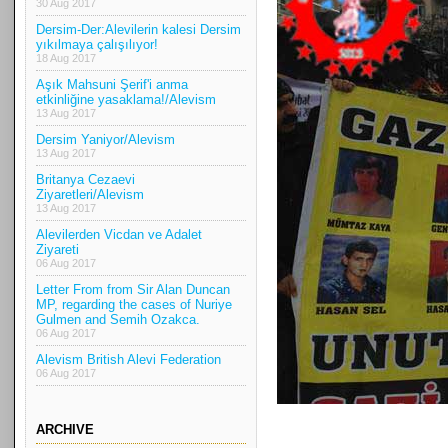
30 Aug 2017
Dersim-Der:Alevilerin kalesi Dersim
yıkılmaya çalışılıyor!
18 Aug 2017
Aşık Mahsuni Şerif'i anma
etkinliğine yasaklama!/Alevism
13 Aug 2017
Dersim Yaniyor/Alevism
13 Aug 2017
Britanya Cezaevi
Ziyaretleri/Alevism
13 Aug 2017
Alevilerden Vicdan ve Adalet
Ziyareti
06 Aug 2017
Letter From from Sir Alan Duncan
MP, regarding the cases of Nuriye
Gulmen and Semih Ozakca.
06 Aug 2017
Alevism British Alevi Federation
06 Aug 2017
ARCHIVE