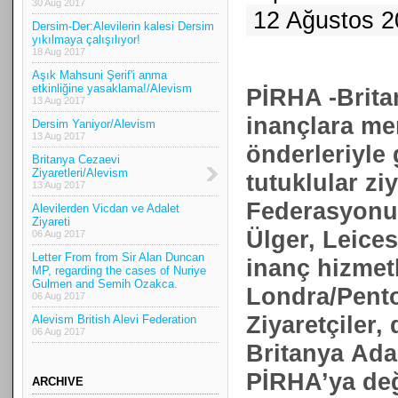
30 Aug 2017
12 Ağustos 2
Dersim-Der:Alevilerin kalesi Dersim
yıkılmaya çalışılıyor!
18 Aug 2017
Aşık Mahsuni Şerif'i anma
etkinliğine yasaklama!/Alevism
PİRHA -Britan
13 Aug 2017
inançlara m
Dersim Yaniyor/Alevism
13 Aug 2017
önderleriyle
Britanya Cezaevi
Ziyaretleri/Alevism
tutuklular zi
13 Aug 2017
Federasyonu B
Alevilerden Vicdan ve Adalet
Ziyareti
Ülger, Leice
06 Aug 2017
Letter From from Sir Alan Duncan
inanç hizmet
MP, regarding the cases of Nuriye
Gulmen and Semih Ozakca.
Londra/Pento
06 Aug 2017
Ziyaretçiler,
Alevism British Alevi Federation
06 Aug 2017
Britanya Adal
PİRHA’ya değ
ARCHIVE