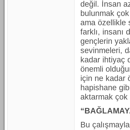
değil. İnsan 
bulunmak çok f
ama özellikle
farklı, insanı 
gençlerin yakl
sevinmeleri, d
kadar ihtiyaç 
önemli olduğun
için ne kadar 
hapishane gib
aktarmak çok 
“BAĞLAMAYA
Bu çalışmayla