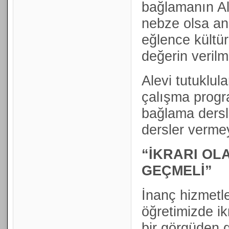
bağlamanın Ale
nebze olsa anl
eğlence kültür
değerin verilm
Alevi tutuklula
çalışma progr
bağlama dersle
dersler vermey
“İKRARI O
GEÇMELİ”
İnanç hizmetl
öğretimizde ik
bir görgüden 