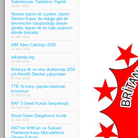
Sekreteryası Toplantısı Yapıldı
24 Apr 2018
Newroz bazen bir çiçekte, bazen
Demirci Kawa’ da olduğu gibi bir
devrimcinin tutuşturduğu ateşte
görülür, bazen de bir halk ozanının
dilinde türküdür.
20 Mar 2018
ABF Alevi Calistayi 2018
14 Mar 2018
wikipedia.org
14 Mar 2018
Britanya ilk ve orta okullarında 2018
yılı Alevilik Dersleri çalışmaları
01 Feb 2018
TTB Ye karşı yapılan baskıları
kınıyoruz!
01 Feb 2018
BAF 3.Genel Kurulu Gerçekleşti
01 Feb 2018
Wood Green Dergahımız Acıldı
11 Jan 2018
AKP'nin KHK'ları ve Suikast
Planlarına Karşı Mücadelemiz
Devam Ediyor!