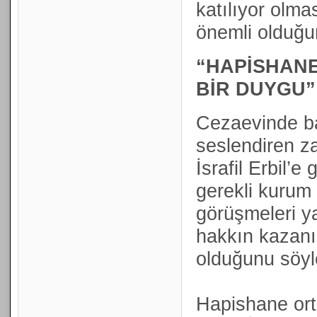
katılıyor olma
önemli olduğun
“HAPİSHANE
BİR DUYGU”
Cezaevinde ba
seslendiren z
İsrafil Erbil’e
gerekli kurum 
görüşmeleri ya
hakkın kazanıl
olduğunu söyle
Hapishane or