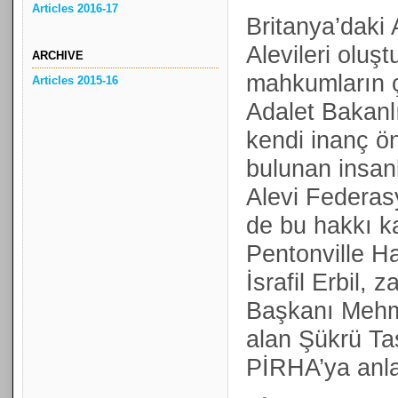
Articles 2016-17
Britanya’daki 
Alevileri oluş
ARCHIVE
mahkumların ç
Articles 2015-16
Adalet Bakanl
kendi inanç önd
bulunan insan
Alevi Federas
de bu hakkı k
Pentonville H
İsrafil Erbil,
Başkanı Mehme
alan Şükrü Taş
PİRHA’ya anlat