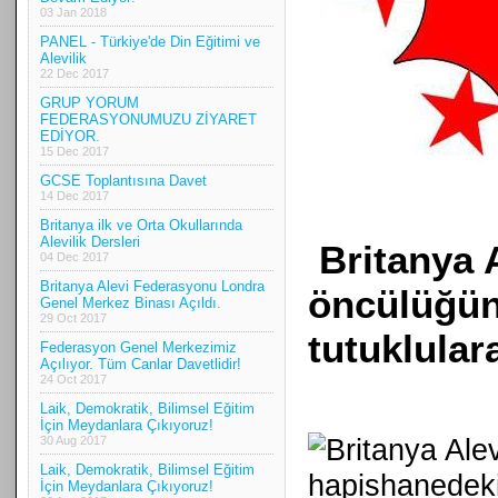
03 Jan 2018
PANEL - Türkiye'de Din Eğitimi ve
Alevilik
22 Dec 2017
GRUP YORUM
FEDERASYONUMUZU ZİYARET
EDİYOR.
15 Dec 2017
GCSE Toplantısına Davet
14 Dec 2017
Britanya ilk ve Orta Okullarında
Alevilik Dersleri
Britanya 
04 Dec 2017
Britanya Alevi Federasyonu Londra
öncülüğün
Genel Merkez Binası Açıldı.
29 Oct 2017
tutuklular
Federasyon Genel Merkezimiz
Açılıyor. Tüm Canlar Davetlidir!
24 Oct 2017
Laik, Demokratik, Bilimsel Eğitim
İçin Meydanlara Çıkıyoruz!
30 Aug 2017
Laik, Demokratik, Bilimsel Eğitim
İçin Meydanlara Çıkıyoruz!