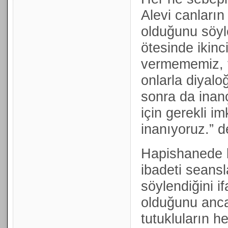
Alevi canları
olduğunu söyl
ötesinde ikinc
vermememiz, t
onlarla diyalo
sonra da inanç
için gerekli i
inanıyoruz.” d
Hapishanede k
ibadeti seansl
söylendiğini i
olduğunu anca
tutukluların h