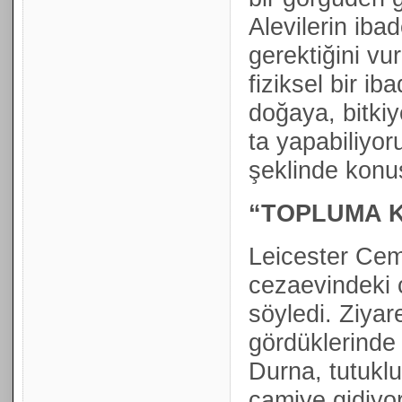
Alevilerin ib
gerektiğini vu
fiziksel bir ib
doğaya, bitkiy
ta yapabiliyoru
şeklinde konu
“TOPLUMA 
Leicester Ce
cezaevindeki 
söyledi. Ziyare
gördüklerinde k
Durna, tutuklu
camiye gidiyor