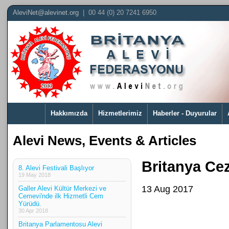
AleviNet@alevinet.org
| 00 44 (0) 20 7241 6950
Hakkımızda
Hizmetlerimiz
Haberler - Duyurular
Alevi News, Events & Articles
Britanya Cez
8. Alevi Festivali Başlıyor
19 May 2018
13 Aug 2017
Galler Alevi Kültür Merkezi ve
Cemevi'nde ilk Hizmetli Cem
Yürüdü.
30 Apr 2018
Britanya Parlamentosu Alevi