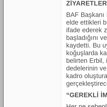
ZİYARETLER
BAF Başkanı İ
elde ettikleri
ifade ederek z
başladığını v
kaydetti. Bu u
koğuşlarda kal
belirten Erbil
dedelerinin v
kadro oluştura
gerçekleştirec
“GEREKLİ İ
Her ne sebepl