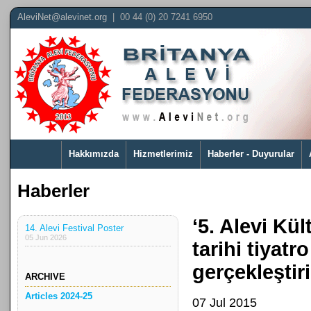
AleviNet@alevinet.org
| 00 44 (0) 20 7241 6950
Hakkımızda
Hizmetlerimiz
Haberler - Duyurular
Haberler
‘5. Alevi Kül
14. Alevi Festival Poster
05 Jun 2026
tarihi tiyat
gerçekleştiri
ARCHIVE
Articles 2024-25
07 Jul 2015