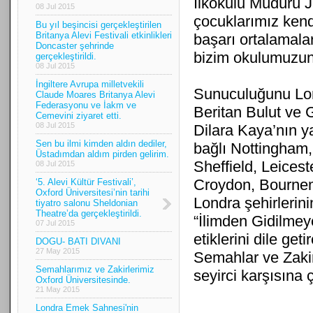
İlkokulu Müdürü J
08 Jul 2015
çocuklarımız kend
Bu yıl beşincisi gerçekleştirilen
Britanya Alevi Festivali etkinlikleri
başarı ortalamalar
Doncaster şehrinde
bizim okulumuzun 
gerçekleştirildi.
08 Jul 2015
İngiltere Avrupa milletvekili
Sunuculuğunu Lon
Claude Moares Britanya Alevi
Federasyonu ve İakm ve
Beritan Bulut ve
Cemevini ziyaret etti.
08 Jul 2015
Dilara Kaya’nın y
Sen bu ilmi kimden aldın dediler,
bağlı Nottingham,
Üstadımdan aldım pirden gelirim.
Sheffield, Leices
08 Jul 2015
Croydon, Bourne
‘5. Alevi Kültür Festivali’,
Oxford Üniversitesi’nin tarihi
Londra şehirlerini
tiyatro salonu Sheldonian
Theatre’da gerçekleştirildi.
“İlimden Gidilmey
07 Jul 2015
etiklerini dile get
DOGU- BATI DIVANI
27 May 2015
Semahlar ve Zakirle
Semahlarımız ve Zakirlerimiz
seyirci karşısına ç
Oxford Üniversitesinde.
21 May 2015
Londra Emek Sahnesi'nin