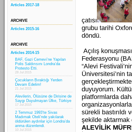
Articles 2017-18
çatısı
ARCHIVE
grubu tarihi Oxfo
Articles 2015-16
döndü.
ARCHIVE
Açılış konuşması
Articles 2014-15
Federasyonu (BAF)
BAF, Gazi Cemevi’ne Yapılan
Polis Saldırısını Londra’da
“Alevi Festivali’ni
Protesto Etti.
Üniversitesi’nin t
28 Jul 2015
Çocukların Bıraktığı Yerden
gerçekleştirmekt
Devam Edelim!
duyuyorum. Kültü
21 Jul 2015
platformlarda da
Alevilerin, Ölüsüne de Dirisine de
Saygı Duyulmayan Ülke, Türkiye
organizasyonlarl
17 Jul 2015
sürekli bastırıldı
2 Temmuz 1993’te Sivas
Madımak Oteli’nde yakılarak
şekilde aktarmak 
öldürülen aydınlar için Londra’da
anma düzenlendi.
ALEVİLİK MÜFR
10 Jul 2015