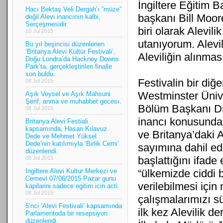
İngiltere Eğitim B
Hacı Bektaş Veli Dergah’ı “müze”
başkanı Bill Moor
değil Alevi inancının kalbi,
Serçeşmesidir.
biri olarak Alevil
10 Jul 2015
utanıyorum. Alevil
Bu yıl beşincisi düzenlenen
‘Britanya Alevi Kültür Festivali’,
Aleviliğin alınma
Doğu Londra’da Hackney Downs
Park’ta, gerçekleştirilen finalle
son buldu.
Festivalin bir diğ
08 Jul 2015
Westminster Ünive
Aşık Veysel ve Aşık Mahsuni
Şerif, anma ve muhabbet gecesı.
Bölüm Başkanı Dr.
08 Jul 2015
inancı konusunda 
Britanya Alevi Festiali
kapsamında, Hasan Kılavuz
ve Britanya’daki 
Dede ve Mehmet Yüksel
Dede’nin katılımıyla ‘Birlik Cemi’
sayımına dahil edi
düzenlendi.
başlattığını ifade 
08 Jul 2015
Ingiltere Alevi Kultur Merkezi ve
“ülkemizde ciddi bi
Cemevi 07/06/2015 Pazar gunu
verilebilmesi için 
kapilarini sadece egitim icin acti.
08 Jul 2015
çalışmalarımızı sü
5’nci ‘Alevi Festivali’ kapsamında
ilk kez Alevilik 
Parlamentoda bir resepsiyon
düzenlendi.