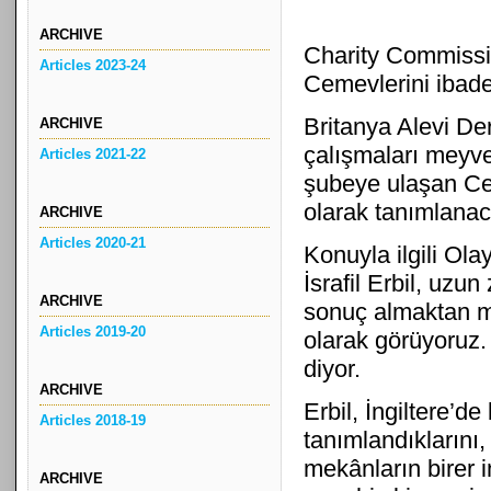
ARCHIVE
Charity Commissio
Articles 2023-24
Cemevlerini ibadet
Britanya Alevi D
ARCHIVE
çalışmaları meyvesi
Articles 2021-22
şubeye ulaşan Cem
olarak tanımlanac
ARCHIVE
Articles 2020-21
Konuyla ilgili Ol
İsrafil Erbil, u
ARCHIVE
sonuç almaktan me
Articles 2019-20
olarak görüyoruz. 
diyor.
ARCHIVE
Erbil, İngiltere’d
Articles 2018-19
tanımlandıklarını, 
mekânların birer
ARCHIVE