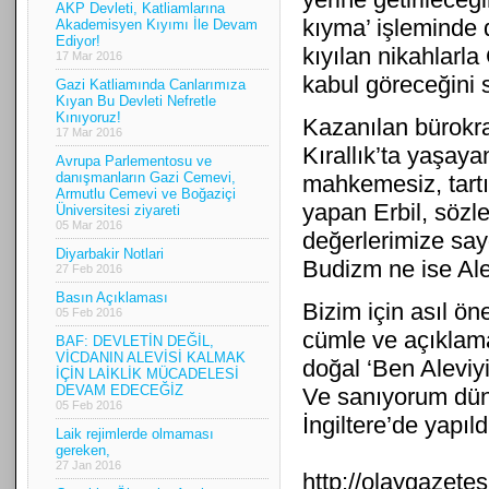
AKP Devleti, Katliamlarına
kıyma’ işleminde d
Akademisyen Kıyımı İle Devam
Ediyor!
kıyılan nikahlarl
17 Mar 2016
kabul göreceğini 
Gazi Katliamında Canlarımıza
Kıyan Bu Devleti Nefretle
Kınıyoruz!
Kazanılan bürokra
17 Mar 2016
Kırallık’ta yaşaya
Avrupa Parlementosu ve
danışmanların Gazi Cemevi,
mahkemesiz, tart
Armutlu Cemevi ve Boğaziçi
yapan Erbil, sözle
Üniversitesi ziyareti
05 Mar 2016
değerlerimize sayg
Diyarbakir Notlari
Budizm ne ise Alevi
27 Feb 2016
Basın Açıklaması
Bizim için asıl ön
05 Feb 2016
cümle ve açıklama
BAF: DEVLETİN DEĞİL,
VİCDANIN ALEVİSİ KALMAK
doğal ‘Ben Aleviy
İÇİN LAİKLİK MÜCADELESİ
DEVAM EDECEĞİZ
Ve sanıyorum düny
05 Feb 2016
İngiltere’de yapıld
Laik rejimlerde olmaması
gereken,
27 Jan 2016
http://olaygazete