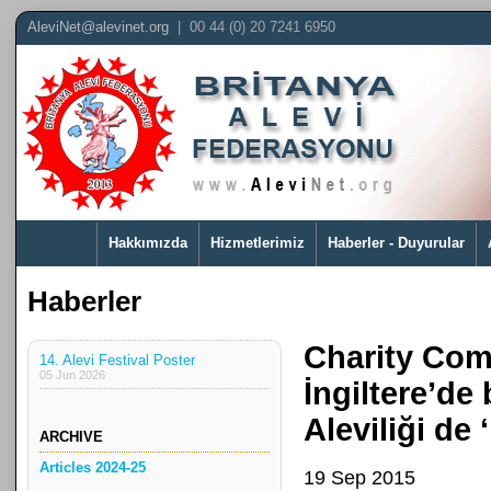
AleviNet@alevinet.org
| 00 44 (0) 20 7241 6950
Hakkımızda
Hizmetlerimiz
Haberler - Duyurular
Haberler
Charity Com
14. Alevi Festival Poster
05 Jun 2026
İngiltere’de
Aleviliği de 
ARCHIVE
Articles 2024-25
19 Sep 2015