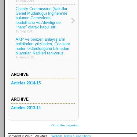
19 Sep 2015
Charity Commission (Vakıflar
Genel Müdürlüğü) İngiltere’de
bulunan Cemevlerini
ibadethane ve Aleviliği de
‘inanç’ olarak kabul etti.
19 Sep 2015
AKP ve benzeri anlayışların
politikaları yüzünden, Çocuklar
neden öldürüldüğünü bilmeden
ölüyorlar. Katilleri tanıyoruz.
10 Aug 2015
ARCHIVE
Articles 2014-15
ARCHIVE
Articles 2013-14
Go to the page-top
Copyright © 2026 AleviNet
Website Terms & Conditions