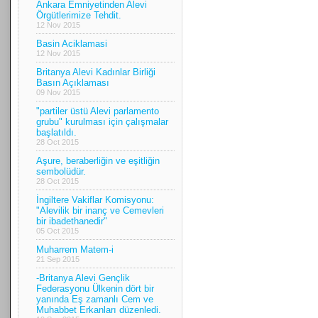
Ankara Emniyetinden Alevi
Örgütlerimize Tehdit.
12 Nov 2015
Basin Aciklamasi
12 Nov 2015
Britanya Alevi Kadınlar Birliği
Basın Açıklaması
09 Nov 2015
"partiler üstü Alevi parlamento
grubu" kurulması için çalışmalar
başlatıldı.
28 Oct 2015
Aşure, beraberliğin ve eşitliğin
sembolüdür.
28 Oct 2015
İngiltere Vakiflar Komisyonu:
"Alevilik bir inanç ve Cemevleri
bir ibadethanedir"
05 Oct 2015
Muharrem Matem-i
21 Sep 2015
-Britanya Alevi Gençlik
Federasyonu Ülkenin dört bir
yanında Eş zamanlı Cem ve
Muhabbet Erkanları düzenledi.