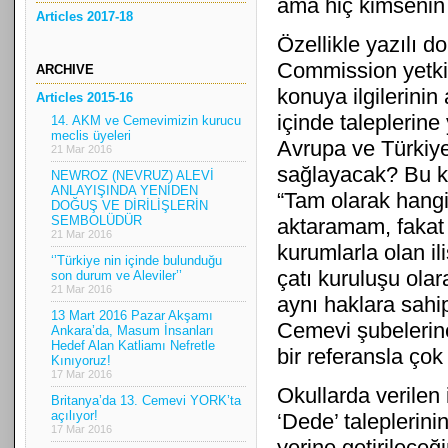
ama hiç kimsenin 
Articles 2017-18
Özellikle yazılı d
Commission yetkil
ARCHIVE
konuya ilgilerinin 
Articles 2015-16
içinde taleplerine
14. AKM ve Cemevimizin kurucu
meclis üyeleri
Avrupa ve Türkiye
21 Mar 2016
sağlayacak? Bu k
NEWROZ (NEVRUZ) ALEVİ
ANLAYIŞINDA YENİDEN
“Tam olarak hangi 
DOĞUŞ VE DİRİLİŞLERİN
SEMBOLÜDÜR
aktaramam, fakat 
21 Mar 2016
kurumlarla olan il
‘’Türkiye nin içinde bulunduğu
çatı kuruluşu ola
son durum ve Aleviler’’
21 Mar 2016
aynı haklara sahip
13 Mart 2016 Pazar Akşamı
Cemevi şubelerin
Ankara’da, Masum İnsanları
Hedef Alan Katliamı Nefretle
bir referansla ço
Kınıyoruz!
17 Mar 2016
Okullarda verilen 
Britanya’da 13. Cemevi YORK’ta
açılıyor!
‘Dede’ taleplerini
17 Mar 2016
yerine getirileceğ