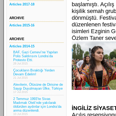
başlamıştı. Açılı
Articles 2017-18
kişilik semah gru
dönmüştü. Festiv
ARCHIVE
düzenlenen festiv
Articles 2015-16
isimleri Ezginin 
Özlem Taner seven
ARCHIVE
Articles 2014-15
BAF, Gazi Cemevi’ne Yapılan
Polis Saldırısını Londra’da
Protesto Etti.
28 Jul 2015
Çocukların Bıraktığı Yerden
Devam Edelim!
21 Jul 2015
Alevilerin, Ölüsüne de Dirisine de
Saygı Duyulmayan Ülke, Türkiye
17 Jul 2015
2 Temmuz 1993’te Sivas
Madımak Oteli’nde yakılarak
öldürülen aydınlar için Londra’da
İNGİLİZ SİYASE
anma düzenlendi.
Açılış resepsiyonu
10 Jul 2015