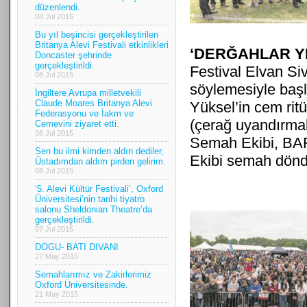
düzenlendi.
08 Jul 2015
Bu yıl beşincisi gerçekleştirilen
Britanya Alevi Festivali etkinlikleri
‘DERĞAHLAR Y
Doncaster şehrinde
gerçekleştirildi.
Festival Elvan Siv
08 Jul 2015
söylemesiyle baş
İngiltere Avrupa milletvekili
Claude Moares Britanya Alevi
Yüksel’in cem rit
Federasyonu ve İakm ve
(çerağ uyandırma
Cemevini ziyaret etti.
08 Jul 2015
Semah Ekibi, BA
Sen bu ilmi kimden aldın dediler,
Ekibi semah dönd
Üstadımdan aldım pirden gelirim.
08 Jul 2015
‘5. Alevi Kültür Festivali’, Oxford
Üniversitesi’nin tarihi tiyatro
salonu Sheldonian Theatre’da
gerçekleştirildi.
07 Jul 2015
DOGU- BATI DIVANI
27 May 2015
Semahlarımız ve Zakirlerimiz
Oxford Üniversitesinde.
21 May 2015