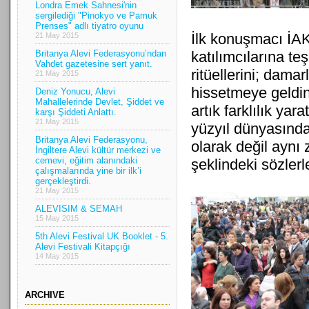
Londra Emek Sahnesi'nin
sergilediği "Pinokyo ve Pamuk
Prenses" adlı tiyatro oyunu
İlk konuşmacı İA
21 May 2015
Britanya Alevi Federasyonu’ndan
katılımcılarına te
Vahdet gazetesine sert yanıt.
ritüellerini; damar
21 May 2015
hissetmeye geldini
Deniz Yonucu, Alevi
Mahallelerinde Devlet, Şiddet ve
artık farklılık ya
karşı Şiddeti Anlattı.
21 May 2015
yüzyıl dünyasında
Britanya Alevi Federasyonu,
olarak değil aynı 
İngiltere Alevi kültür merkezi ve
cemevi, eğitim alanındaki
şeklindeki sözler
çalışmalarında yine bir ilk’i
gerçekleştirdi.
21 May 2015
ALEVISIM & SEMAH
15 May 2015
5th Alevi Festival UK Booklet - 5.
Alevi Festivali Kitapçığı
14 May 2015
ARCHIVE