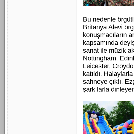
Bu nedenle örgütl
Britanya Alevi örg
konuşmacıların ar
kapsamında deyişle
sanat ile müzik ak
Nottingham, Edinb
Leicester, Croydo
katıldı. Halaylarl
sahneye çıktı. Ezg
şarkılarla dinleye