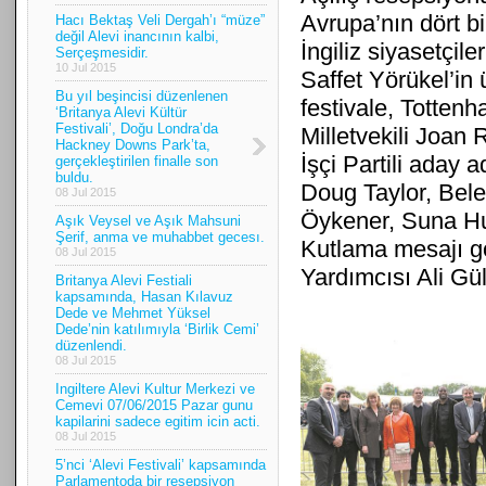
Avrupa’nın dört bi
Hacı Bektaş Veli Dergah’ı “müze”
değil Alevi inancının kalbi,
İngiliz siyasetçil
Serçeşmesidir.
10 Jul 2015
Saffet Yörükel’in
Bu yıl beşincisi düzenlenen
festivale, Tottenh
‘Britanya Alevi Kültür
Festivali’, Doğu Londra’da
Milletvekili Joan
Hackney Downs Park’ta,
İşçi Partili aday a
gerçekleştirilen finalle son
buldu.
Doug Taylor, Bel
08 Jul 2015
Öykener, Suna Hu
Aşık Veysel ve Aşık Mahsuni
Şerif, anma ve muhabbet gecesı.
Kutlama mesajı g
08 Jul 2015
Yardımcısı Ali Gül
Britanya Alevi Festiali
kapsamında, Hasan Kılavuz
Dede ve Mehmet Yüksel
Dede’nin katılımıyla ‘Birlik Cemi’
düzenlendi.
08 Jul 2015
Ingiltere Alevi Kultur Merkezi ve
Cemevi 07/06/2015 Pazar gunu
kapilarini sadece egitim icin acti.
08 Jul 2015
5’nci ‘Alevi Festivali’ kapsamında
Parlamentoda bir resepsiyon