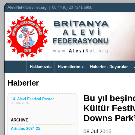
AleviNet@alevinet.org
| 00 44 (0) 20 7241 6950
Hakkımızda
Hizmetlerimiz
Haberler - Duyurular
Haberler
Bu yıl beşin
14. Alevi Festival Poster
05 Jun 2026
Kültür Fest
Downs Park’t
ARCHIVE
Articles 2024-25
08 Jul 2015